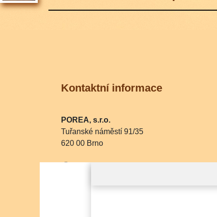
Kontaktní informace
POREA, s.r.o.
Tuřanské náměstí 91/35
620 00 Brno
IČ: 07862571
DIČ: CZ07862571
Společnost je zapsaná v OR vedeném Městsk