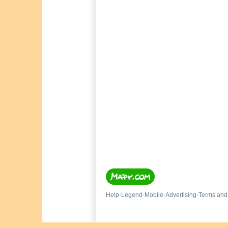
GPS:
49°8'48.858"N 16°39'59.818"E
49.146905°N, 16.666616°E
Telefon
+420 607 967 163
e-mail
katerina.porubanova@porea.eu