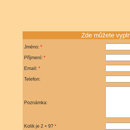
Zde můžete vyplni
Jméno:
*
Příjmení:
*
Email:
*
Telefon:
Poznámka:
Kolik je
2 + 9
?
*