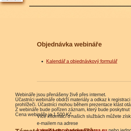
Objednávka webináře
Kalendář a objednávkový formulář
Webináře jsou přenášeny živě přes internet.
Účastníci webináře obdrží materiály a odkaz k registr
prohlížeči. Účastníci mohou během prezentace klást otá
Z webináře bude pořízen záznam, který bude poskytnut v
Cena webináře je 1 500 Kč.
Více informací o našich službách můžete získ
e-mailem na adrese
katerina.porubanova@porea.eu
nebo jedno