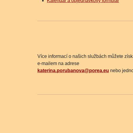
Kalendář a objednávkový formulář
Více informací o našich službách můžete získ
e-mailem na adrese
katerina.porubanova@porea.eu
nebo jedno