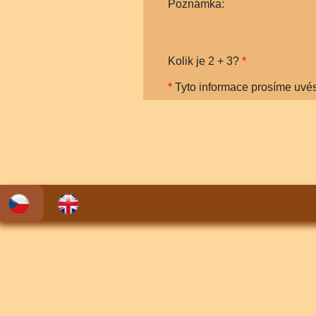
Poznámka:
Kolik je
2 + 3
?
*
*
Tyto informace prosíme uvés